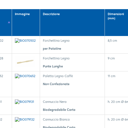
Immagine
Descrizione
Dimensioni
(mm)
02
Forchettina Legno
8,5 cm
per Patatine
28
Forchettina Legno
9 cm
Punte Lunghe
52
Paletta Legno Caffè
11 cm
Non Confezionate
31
Cannuccia Nera
h. 20 cm Ø 
Biodegradabile Carta
32
Cannuccia Bianca
h. 20 cm Ø 
Biodegradabile Carta