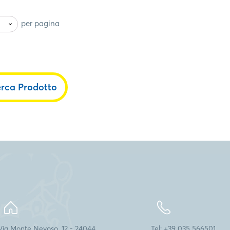
per pagina
erca Prodotto
Via Monte Nevoso, 12 - 24044
Tel: +39 035 566501