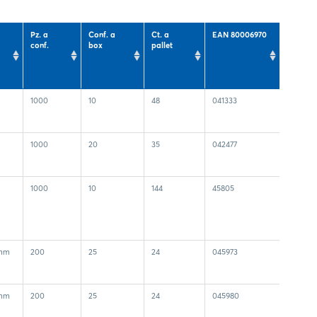
Pz. a
Conf. a
Ct. a
EAN 80006970
conf.
box
pallet
1000
10
48
041333
1000
20
35
042477
1000
10
144
45805
6mm
200
25
24
045973
6mm
200
25
24
045980