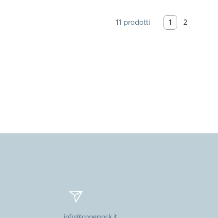
11 prodotti
1
2
info@cogepack.it