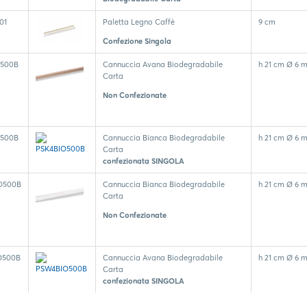
01
Paletta Legno Caffè
9 cm
Confezione Singola
O500B
Cannuccia Avana Biodegradabile
h 21 cm Ø 6 
Carta
Non Confezionate
O500B
Cannuccia Bianca Biodegradabile
h 21 cm Ø 6 
Carta
confezionata SINGOLA
O500B
Cannuccia Bianca Biodegradabile
h 21 cm Ø 6 
Carta
Non Confezionate
O500B
Cannuccia Avana Biodegradabile
h 21 cm Ø 6 
Carta
confezionata SINGOLA