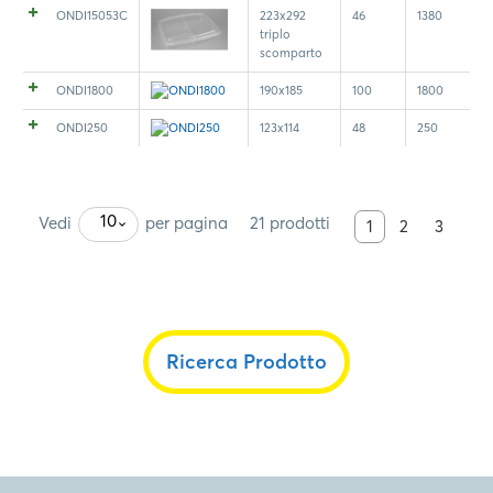
ONDI15053C
223x292
46
1380
triplo
scomparto
ONDI1800
190x185
100
1800
ONDI250
123x114
48
250
10
Vedi
per pagina
21 prodotti
1
2
3
Ricerca Prodotto