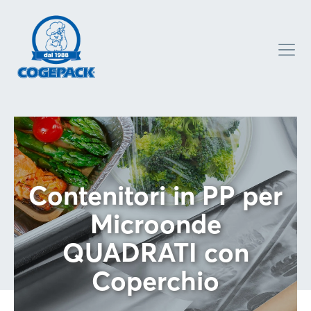
Contenitori in PP per
Microonde
QUADRATI con
Coperchio