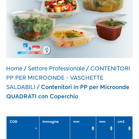
Home
/
Settore Professionale
/
CONTENITORI
PP PER MICROONDE - VASCHETTE
SALDABILI
/ Contenitori in PP per Microonde
QUADRATI con Coperchio
COD
Immagine
mm
mm
cm3