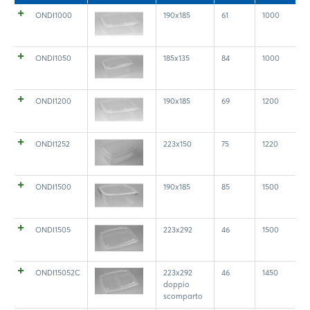
ONDI1000
190x185
61
1000
ONDI1050
185x135
84
1000
ONDI1200
190x185
69
1200
ONDI1252
223x150
75
1220
ONDI1500
190x185
85
1500
ONDI1505
223x292
46
1500
ONDI15052C
223x292
46
1450
doppio
scomparto