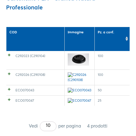
Professionale
COD
Immagine
Pz. a conf.
C292023 (C290104)
100
C292026 (C290108)
100
ECO070043
50
ECO070047
25
10
Vedi
per pagina
4 prodotti