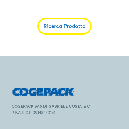
Ricerca Prodotto
COGEPACK SAS DI GABRIELE COSTA & C
P.IVA E C.F 09148270151