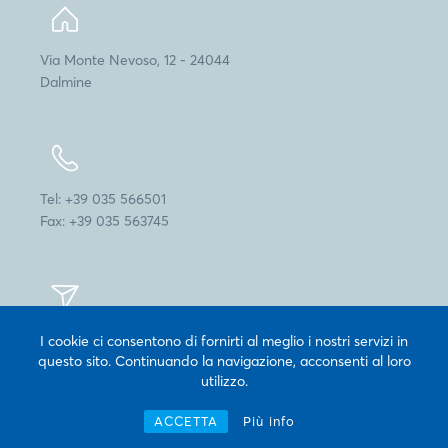
Via Monte Nevoso, 12 - 24044
Dalmine
Tel: +39 035 566501
Fax: +39 035 563745
info@cogepack.it
I cookie ci consentono di fornirti al meglio i nostri servizi in
questo sito. Continuando la navigazione, acconsenti al loro
utilizzo.
ACCETTA
Più info