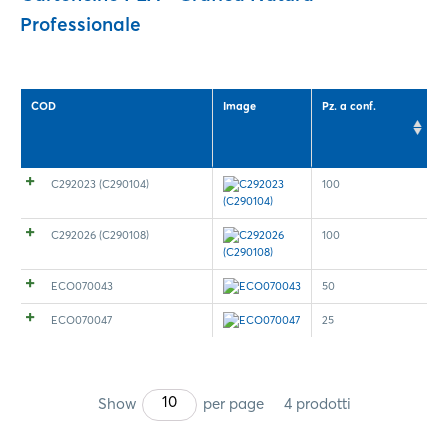
Professionale
COD
Image
Pz. a conf.
C292023 (C290104)
100
C292026 (C290108)
100
ECO070043
50
ECO070047
25
10
Show
per page
4 prodotti