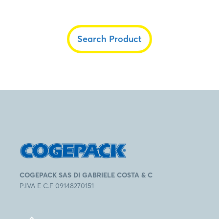
Search Product
COGEPACK SAS DI GABRIELE COSTA & C
P.IVA E C.F 09148270151