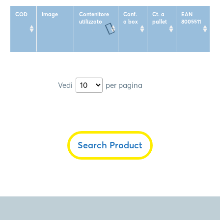
COD
Image
Contenitore
Conf.
Ct. a
EAN
utilizzato
a box
pallet
8005511
Vedi
per pagina
Search Product