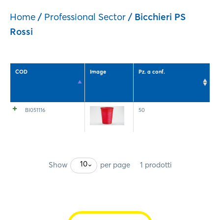
Home
/
Professional Sector
/ Bicchieri PS
Rossi
COD
Image
Pz. a conf.
BI051116
50
10
Show
per page
1 prodotti