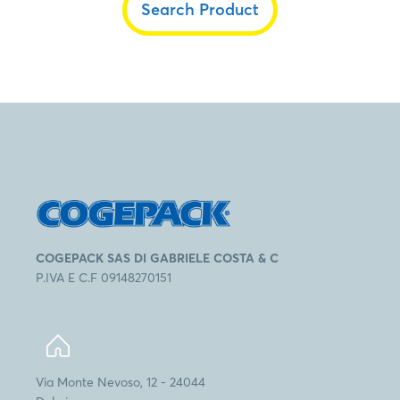
Search Product
COGEPACK SAS DI GABRIELE COSTA & C
P.IVA E C.F 09148270151
Via Monte Nevoso, 12 - 24044