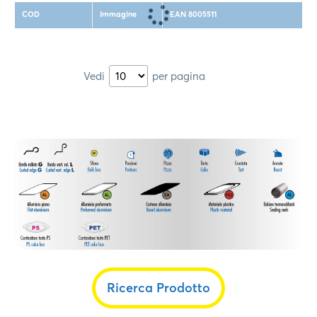
COD
Immagine
EAN 8005511
Vedi
per pagina
Ricerca Prodotto