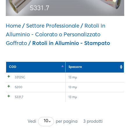
Home
/
Settore Professionale
/
Rotoli in
Alluminio - Colorato o Personalizzato
Goffrato
/ Rotoli in Alluminio - Stampato
COD
Spessore
33125C
13 mµ
S200
13 mµ
S331,7
13 mµ
10
Vedi
per pagina
3 prodotti