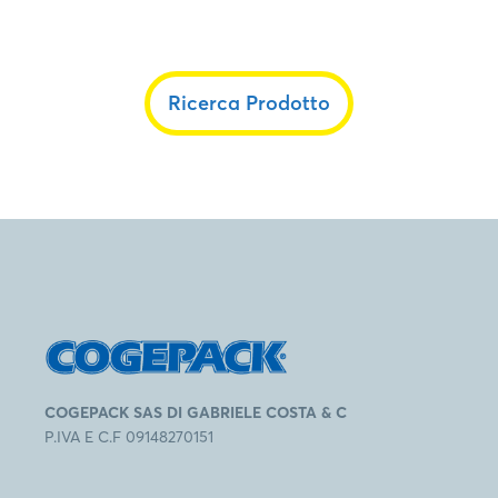
Ricerca Prodotto
COGEPACK SAS DI GABRIELE COSTA & C
P.IVA E C.F 09148270151