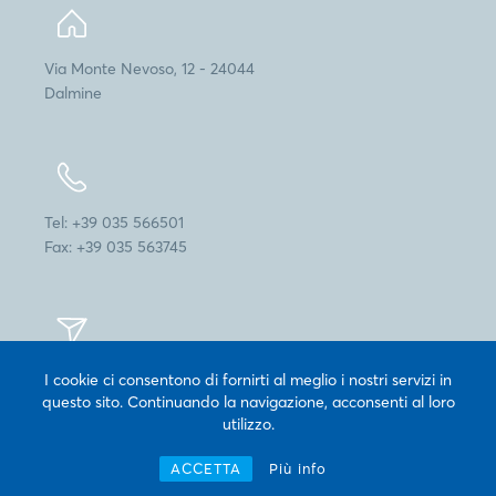
Via Monte Nevoso, 12 - 24044
Dalmine
Tel: +39 035 566501
Fax: +39 035 563745
info@cogepack.it
I cookie ci consentono di fornirti al meglio i nostri servizi in
questo sito. Continuando la navigazione, acconsenti al loro
utilizzo.
ACCETTA
Più info