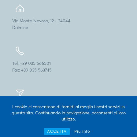
Via Monte Nevoso, 12 - 24044
Dalmine
Tel: +39 035 566501
Fax: +39 035 563745
info@cogepack.it
I cookie ci consentono di fornirti al meglio i nostri servizi in
questo sito. Continuando la navigazione, acconsenti al loro
utilizzo.
ACCETTA
Più info