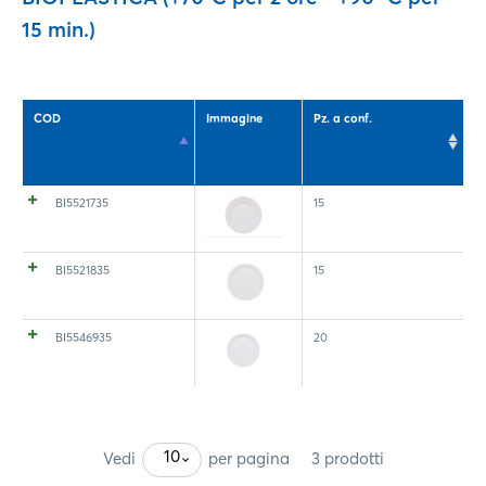
15 min.)
COD
Immagine
Pz. a conf.
BI5521735
15
BI5521835
15
BI5546935
20
10
Vedi
per pagina
3 prodotti