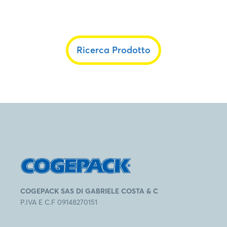
Ricerca Prodotto
COGEPACK SAS DI GABRIELE COSTA & C
P.IVA E C.F 09148270151