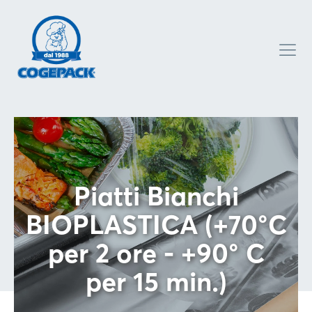
Piatti Bianchi
BIOPLASTICA (+70°C
per 2 ore - +90° C
per 15 min.)