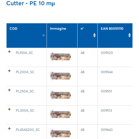
Cutter - PE 10 mμ
COD
Immagine
n°
EAN 80055110
PL150A_SC
48
009520
PL200A_SC
48
009544
PL250A_SC
48
009551
PL300A_SC
48
009513
PL45AS200_SC
48
009643