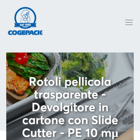
Rotoli pellicola
trasparente -
Devolgitore in
cartone con Slide
Cutter - PE 10 mμ